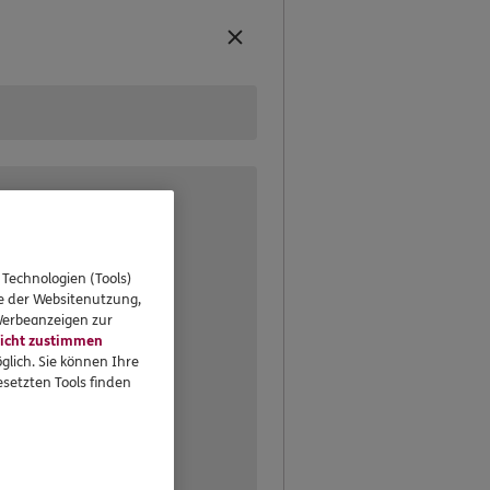
aren – verbindlich und rund
erbüro oder bei Ihnen zu
eressieren
 Technologien (Tools)
se der Websitenutzung,
Standorte
 Werbeanzeigen zur
icht zustimmen
glich. Sie können Ihre
setzten Tools finden