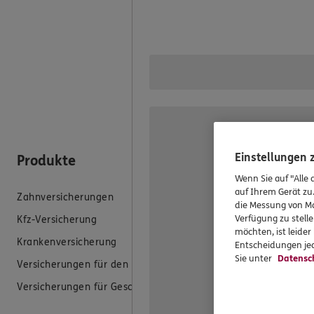
Mit der Online-Terminbuchun
um die Uhr. Sei es zu einem 
Hause. Wählen Sie Ihren Wuns
Termin Buchen
Einstellungen
Produkte
Hilfe & Se
Wenn Sie auf "Alle 
auf Ihrem Gerät zu
Zahnversicherungen
E-Mail schreib
die Messung von Ma
Verfügung zu stelle
Kfz-Versicherung
Schaden meld
möchten, ist leide
Krankenversicherung
Erstkontaktin
Entscheidungen jed
Sie unter
Datensc
Versicherungen für den privaten Bedarf
EU-Offenlegun
Versicherungen für Geschäftskunden
Datenverarbei