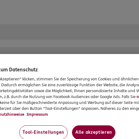
g können Sie einfach und komfortabel Termine mit uns vereinb
Beratungsgespräch oder im konkreten Schadenfall, im Vermittl
chtermin und Ihr Anliegen – wir freuen uns auf Sie!
 zum Datenschutz
rvices
Das könnte Sie auch int
akzeptieren" klicken, stimmen Sie der Speicherung von Cookies und ähnlichen
. Dadurch ermöglichen Sie eine zuverlässige Funktion der Website, die Analy
en
Unsere Agentur
rketingaktivitäten sowie die Möglichkeit, Ihnen personalisierte Inhalte und
n, z.B. durch die Nutzung von Facebook Audiences oder Google Ads. Falls Sie
n
en
Jobangebote
r keine für Sie maßgeschneiderte Anpassung und Werbung auf dieser Seite mö
formationen
erzeit über den Button "Tool-Einstellungen" anpassen. Näheres zu den einge
hutzhinweise
Impressum
gsvereinbarung
tung
Tool-Einstellungen
Alle akzeptieren