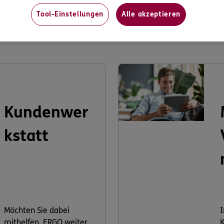
Tool-Einstellungen
Alle akzeptieren
s könnte Sie auch interessier
Kundenwer
kstatt
Möchten Sie dabei
I
mithelfen, ERGO weiter
K