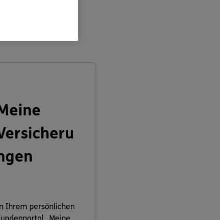
en:
Meine
Versicheru
ngen
n Ihrem persönlichen
undenportal „Meine