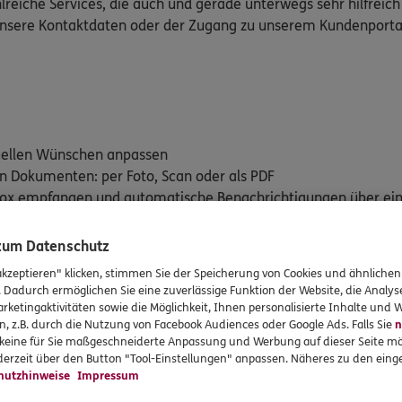
lreiche Services, die auch und gerade unterwegs sehr hilfreich
 unsere Kontaktdaten oder der Zugang zu unserem Kundenporta
duellen Wünschen anpassen
on Dokumenten: per Foto, Scan oder als PDF
stbox empfangen und automatische Benachrichtigungen über ei
en versicherten Leistungen im Blick behalten mit "Mein Vertra
 zum Datenschutz
rte: E-Rezept und Elektronische Patientenakte (ePA)
akzeptieren" klicken, stimmen Sie der Speicherung von Cookies und ähnlichen
. Dadurch ermöglichen Sie eine zuverlässige Funktion der Website, die Analy
rketingaktivitäten sowie die Möglichkeit, Ihnen personalisierte Inhalte und
n, z.B. durch die Nutzung von Facebook Audiences oder Google Ads. Falls Sie
n
dem iTunes App Store (iOS) oder Google Play Store (Android) her
r keine für Sie maßgeschneiderte Anpassung und Werbung auf dieser Seite mö
erzeit über den Button "Tool-Einstellungen" anpassen. Näheres zu den einge
hutzhinweise
Impressum
für iOS downloaden