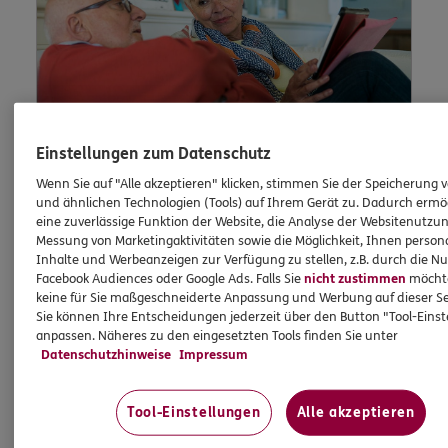
Einstellungen zum Datenschutz
Wenn Sie auf "Alle akzeptieren" klicken, stimmen Sie der Speicherung 
und ähnlichen Technologien (Tools) auf Ihrem Gerät zu. Dadurch ermö
Lob und
eine zuverlässige Funktion der Website, die Analyse der Websitenutzun
Messung von Marketingaktivitäten sowie die Möglichkeit, Ihnen persona
Beschwerde
Inhalte und Werbeanzeigen zur Verfügung zu stellen, z.B. durch die N
Facebook Audiences oder Google Ads. Falls Sie
nicht zustimmen
möchten
keine für Sie maßgeschneiderte Anpassung und Werbung auf dieser Se
Sie können Ihre Entscheidungen jederzeit über den Button "Tool-Eins
anpassen. Näheres zu den eingesetzten Tools finden Sie unter
Waren Sie unzufrieden mit uns oder möchten
Datenschutzhinweise
Impressum
Sie uns loben? Dann können Sie uns Ihre
Meinung hier mitteilen.
Tool-Einstellungen
Alle akzeptieren