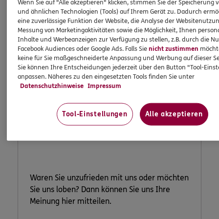
Wenn Sie auf "Alle akzeptieren" klicken, stimmen Sie der Speicherung 
und ähnlichen Technologien (Tools) auf Ihrem Gerät zu. Dadurch ermö
eine zuverlässige Funktion der Website, die Analyse der Websitenutzun
Messung von Marketingaktivitäten sowie die Möglichkeit, Ihnen persona
Inhalte und Werbeanzeigen zur Verfügung zu stellen, z.B. durch die N
Facebook Audiences oder Google Ads. Falls Sie
nicht zustimmen
möchten
keine für Sie maßgeschneiderte Anpassung und Werbung auf dieser Se
Sie können Ihre Entscheidungen jederzeit über den Button "Tool-Eins
anpassen. Näheres zu den eingesetzten Tools finden Sie unter
Datenschutzhinweise
Impressum
Lob und
Tool-Einstellungen
Alle akzeptieren
Beschwerde
Waren Sie unzufrieden mit uns oder möchten
Sie uns loben? Dann können Sie uns Ihre
Meinung hier mitteilen.