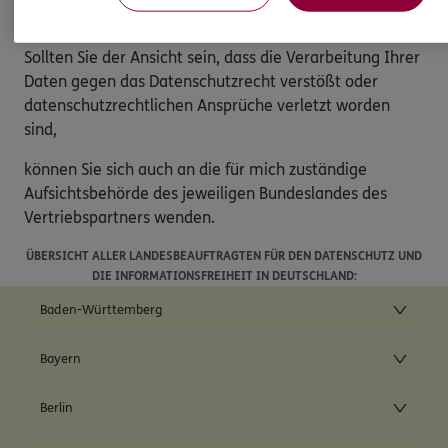
Beschwerderecht
Sollten Sie der Ansicht sein, dass die Verarbeitung Ihrer
Daten gegen das Datenschutzrecht verstößt oder
datenschutzrechtlichen Ansprüche verletzt worden
sind,
können Sie sich auch an die für mich zuständige
Aufsichtsbehörde des jeweiligen Bundeslandes des
Vertriebspartners wenden.
ÜBERSICHT ALLER LANDESBEAUFTRAGTEN FÜR DEN DATENSCHUTZ UND
DIE INFORMATIONSFREIHEIT IN DEUTSCHLAND:
Baden-Württemberg
Bayern
Berlin