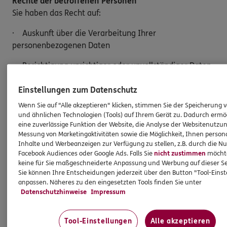
Rechte der betroffenen Personen
Sie haben das Recht auf:
· Auskunft über die Verarbeitung Ihrer
personenbezogenen Daten
· Berichtigung unrichtiger oder unvollständiger Daten
· Löschung Ihrer Daten, sofern keine gesetzlichen
Einstellungen zum Datenschutz
Aufbewahrungspflichten bestehen
Wenn Sie auf "Alle akzeptieren" klicken, stimmen Sie der Speicherung 
und ähnlichen Technologien (Tools) auf Ihrem Gerät zu. Dadurch ermö
· Einschränkung der Verarbeitung
eine zuverlässige Funktion der Website, die Analyse der Websitenutzun
Messung von Marketingaktivitäten sowie die Möglichkeit, Ihnen persona
· Widerspruch gegen die Verarbeitung Ihrer Daten
Inhalte und Werbeanzeigen zur Verfügung zu stellen, z.B. durch die N
Facebook Audiences oder Google Ads. Falls Sie
nicht zustimmen
möchten
· Datenübertragung an einen anderen
keine für Sie maßgeschneiderte Anpassung und Werbung auf dieser Se
Verantwortlichen
Sie können Ihre Entscheidungen jederzeit über den Button "Tool-Eins
anpassen. Näheres zu den eingesetzten Tools finden Sie unter
Möchten Sie von Ihren Rechten Gebrauch machen,
Datenschutzhinweise
Impressum
genügt eine E-Mail an:
Tool-Einstellungen
Alle akzeptieren
Kay.Jaschik@ergo.de.