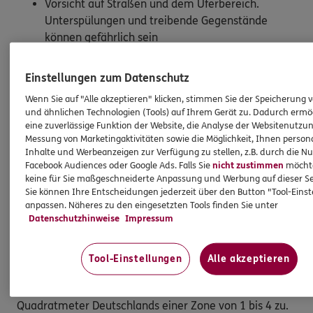
Vorsicht auf Straßen und dem Uferbereich.
Unterspülungen und treibende Gegenstände
können gefährlich sein
abwesende Nachbarn informieren
durch die Medien auf dem Laufenden halten
Einstellungen zum Datenschutz
bevor Sie Auto und elektrische Geräte wieder in
Wenn Sie auf "Alle akzeptieren" klicken, stimmen Sie der Speicherung 
Betrieb nehmen, überzeugen Sie sich von ihrer
und ähnlichen Technologien (Tools) auf Ihrem Gerät zu. Dadurch ermö
Unversehrtheit, auch durch einen Fachmann
eine zuverlässige Funktion der Website, die Analyse der Websitenutzun
die Wasserstände an Möbeln und Wänden
Messung von Marketingaktivitäten sowie die Möglichkeit, Ihnen persona
Inhalte und Werbeanzeigen zur Verfügung zu stellen, z.B. durch die N
markieren und die Schäden dokumentieren. Die
Facebook Audiences oder Google Ads. Falls Sie
nicht zustimmen
möchten
überschwemmten Räume schnellstmöglich
keine für Sie maßgeschneiderte Anpassung und Werbung auf dieser Se
abpumpen und den Schlamm entfernen – auch
Sie können Ihre Entscheidungen jederzeit über den Button "Tool-Eins
dann, wenn der Gutachter noch nicht da war
anpassen. Näheres zu den eingesetzten Tools finden Sie unter
Datenschutzhinweise
Impressum
ZÜRS
Tool-Einstellungen
Alle akzeptieren
Das
Zonierungssystem für Überschwemmung,
Rückstau und Starkregen (ZÜRS)
teilt jeden
Quadratmeter Deutschlands einer Zone von 1 bis 4 zu.