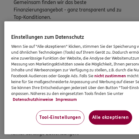
Gemeinsam finden wir das beste
Finanzierungsangebot - ganz transparent und zu
Top-Konditionen.
Einstellungen zum Datenschutz
Mehr erfahren
Wenn Sie auf "Alle akzeptieren" klicken, stimmen Sie der Speicherung 
und ähnlichen Technologien (Tools) auf Ihrem Gerät zu. Dadurch ermö
eine zuverlässige Funktion der Website, die Analyse der Websitenutzun
Messung von Marketingaktivitäten sowie die Möglichkeit, Ihnen persona
Inhalte und Werbeanzeigen zur Verfügung zu stellen, z.B. durch die N
HINWEIS
Facebook Audiences oder Google Ads. Falls Sie
nicht zustimmen
möchten
Wichtiges aus dem Vermittlerrecht
keine für Sie maßgeschneiderte Anpassung und Werbung auf dieser Se
Sie können Ihre Entscheidungen jederzeit über den Button "Tool-Eins
anpassen. Näheres zu den eingesetzten Tools finden Sie unter
Ich bin verpflichtet, Ihnen Auskünfte zu meiner
Datenschutzhinweise
Impressum
Person zu geben. Sowohl Ihr Schutz als Verbraucher
sowie auch gesetzliche Regelungen halten mich
Tool-Einstellungen
Alle akzeptieren
dazu an. Ich biete Beratung an, für die
Versicherungsvermittlung erhalte ich Provision,
ferner sonstige Zuwendungen.