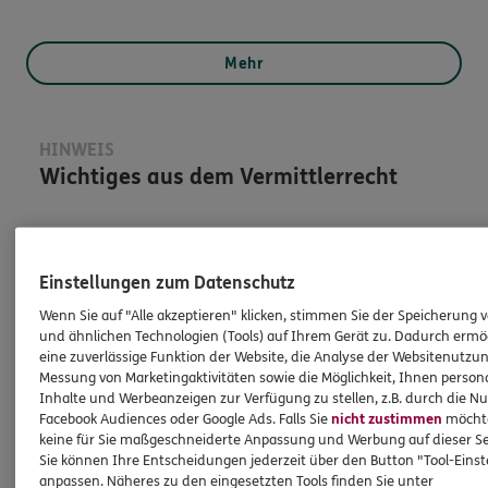
Mehr
HINWEIS
Wichtiges aus dem Vermittlerrecht
Ich bin verpflichtet, Ihnen Auskünfte zu meiner
Person zu geben. Sowohl Ihr Schutz als Verbraucher
Einstellungen zum Datenschutz
sowie auch gesetzliche Regelungen halten mich
Wenn Sie auf "Alle akzeptieren" klicken, stimmen Sie der Speicherung 
dazu an. Ich biete Beratung an, für die
und ähnlichen Technologien (Tools) auf Ihrem Gerät zu. Dadurch ermö
Versicherungsvermittlung erhalte ich Provision,
eine zuverlässige Funktion der Website, die Analyse der Websitenutzun
ferner sonstige Zuwendungen.
Messung von Marketingaktivitäten sowie die Möglichkeit, Ihnen persona
Inhalte und Werbeanzeigen zur Verfügung zu stellen, z.B. durch die N
Mehr Informationen
Facebook Audiences oder Google Ads. Falls Sie
nicht zustimmen
möchten
keine für Sie maßgeschneiderte Anpassung und Werbung auf dieser Se
Sie können Ihre Entscheidungen jederzeit über den Button "Tool-Eins
anpassen. Näheres zu den eingesetzten Tools finden Sie unter